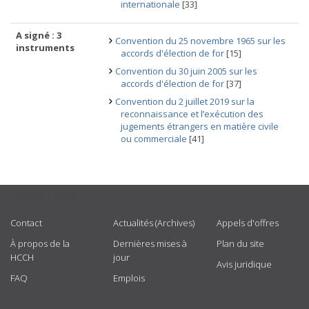
internationale
[33]
A signé : 3
Convention du 25 novembre 1965 sur les
instruments
accords d'élection de for
[15]
Convention du 30 juin 2005 sur les
accords d'élection de for
[37]
Convention du 2 juillet 2019 sur la
reconnaissance et l’exécution des
jugements étrangers en matière civile
ou commerciale
[41]
USEFUL LINKS
Contact
Actualités (Archives)
Appels d'offres
À propos de la
Dernières mises à
Plan du site
HCCH
jour
Avis juridique
FAQ
Emplois