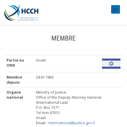
#transl
MEMBRE
Partie ou
Israël
ORIE
Membre
24-IX-1964
depuis
Organe
Ministry of Justice
national
Office of the Deputy Attorney General
(International Law)
P.O. Box 7377
Tel Aviv 67012
Israel
Email: :
International@justice.gov.il