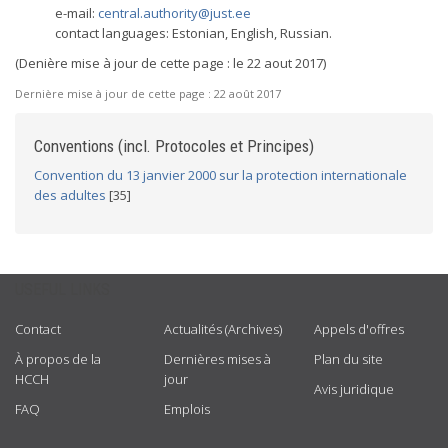
e-mail:
central.authority@just.ee
contact languages: Estonian, English, Russian.
(Denière mise à jour de cette page : le 22 aout 2017)
Dernière mise à jour de cette page :
22 août 2017
Conventions (incl. Protocoles et Principes)
Convention du 13 janvier 2000 sur la protection internationale
des adultes
[35]
USEFUL LINKS
Contact
Actualités (Archives)
Appels d'offres
À propos de la
Dernières mises à
Plan du site
HCCH
jour
Avis juridique
FAQ
Emplois