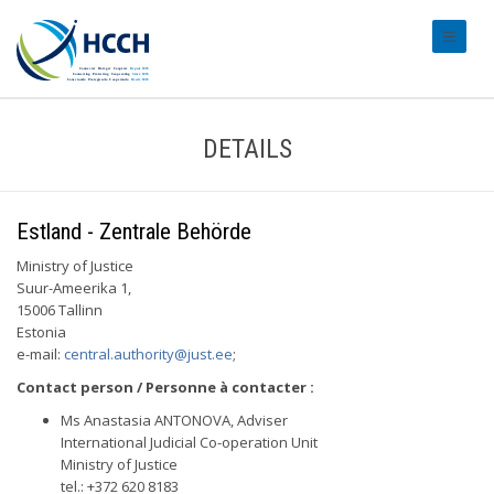
#transl
DETAILS
Estland - Zentrale Behörde
Ministry of Justice
Suur-Ameerika 1,
15006 Tallinn
Estonia
e-mail:
central.authority@just.ee
;
Contact person / Personne à contacter :
Ms Anastasia ANTONOVA, Adviser
International Judicial Co-operation Unit
Ministry of Justice
tel.: +372 620 8183