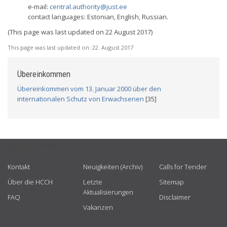
e-mail:
central.authority@just.ee
contact languages: Estonian, English, Russian.
(This page was last updated on 22 August 2017)
This page was last updated on:
22. August 2017
Übereinkommen
Übereinkommen vom 13. Januar 2000 über den
internationalen Schutz von Erwachsenen
[35]
USEFUL LINKS
Kontakt
Neuigkeiten (Archiv)
Calls for Tender
Über die HCCH
Letzte
Sitemap
Aktualisierungen
FAQ
Disclaimer
Vakanzen