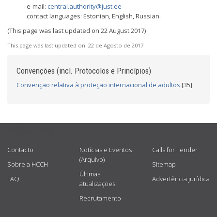
e-mail:
central.authority@just.ee
contact languages: Estonian, English, Russian.
(This page was last updated on 22 August 2017)
This page was last updated on:
22 de Agosto de 2017
Convenções (incl. Protocolos e Princípios)
Convenção relativa à proteção internacional de adultos
[35]
USEFUL LINKS
Contacto
Notícias e Eventos
Calls for Tender
(Arquivo)
Sobre a HCCH
Sitemap
Últimas
FAQ
Advertência jurídica
atualizações
Recrutamento