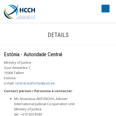
#transl
DETAILS
Estónia - Autoridade Central
Ministry of Justice
Suur-Ameerika 1,
15006 Tallinn
Estonia
e-mail:
central.authority@just.ee
;
Contact person / Personne à contacter :
Ms Anastasia ANTONOVA, Adviser
International Judicial Co-operation Unit
Ministry of Justice
tel.: +372 620 8183