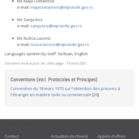
Ms Maja Cvetanović
e-mail:
majacvetanovic@mpravde.gov.rs
Ms Sanja Kos
e-mail:
sanja.kos@mpravde.gov.rs
Ms Ružica Lazović
e-mail:
ruzica.lazovic@mpravde.gov.rs
Languages spoken by staff: Serbian, English
Dernière mise à jour de cette page :
19 avril 2021
Conventions (incl. Protocoles et Principes)
Convention du 18 mars 1970 sur l'obtention des preuves à
l'étranger en matière civile ou commerciale
[20]
USEFUL LINKS
Contact
Actualités (Archives)
Appels d'offres