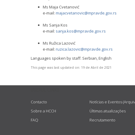
Ms Maja Cvetanović
e-mail:
majacvetanovic@mpravde.gov.rs
Ms Sanja Kos
e-mail:
sanja.kos@mpravde.gov.rs
Ms Ružica Lazović
e-mail:
ruzica.lazovic@mpravde.gov.rs
Languages spoken by staff: Serbian, English
This page was last updated on:
19 de Abril de 2021
USEFUL LINKS
Contacto
Notícias e Eventos (Arqui
Sobre a HCCH
Últimas atualizações
FAQ
Recrutamento