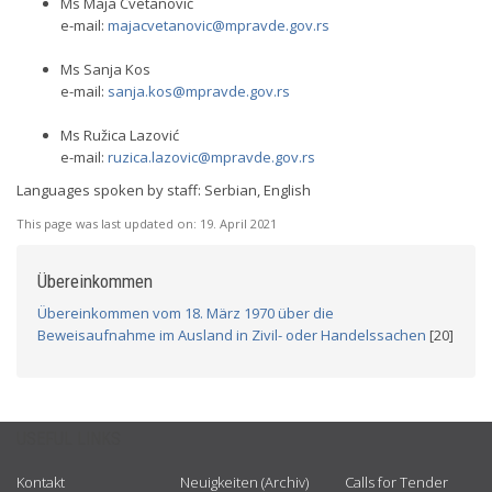
Ms Maja Cvetanović
e-mail:
majacvetanovic@mpravde.gov.rs
Ms Sanja Kos
e-mail:
sanja.kos@mpravde.gov.rs
Ms Ružica Lazović
e-mail:
ruzica.lazovic@mpravde.gov.rs
Languages spoken by staff: Serbian, English
This page was last updated on:
19. April 2021
Übereinkommen
Übereinkommen vom 18. März 1970 über die
Beweisaufnahme im Ausland in Zivil- oder Handelssachen
[20]
USEFUL LINKS
Kontakt
Neuigkeiten (Archiv)
Calls for Tender