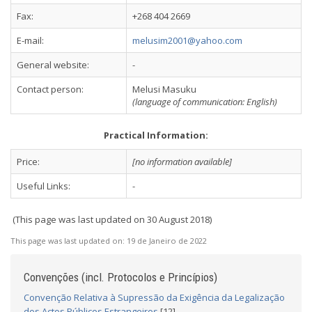
Fax:
+268 404 2669
E-mail:
melusim2001@yahoo.com
General website:
-
Contact person:
Melusi Masuku
(language of communication: English)
Practical Information:
Price:
[no information available]
Useful Links:
-
(This page was last updated on 30 August 2018)
This page was last updated on:
19 de Janeiro de 2022
Convenções (incl. Protocolos e Princípios)
Convenção Relativa à Supressão da Exigência da Legalização
dos Actos Públicos Estrangeiros
[12]