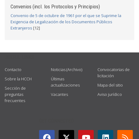
Convenios (incl. los Protocolos y Principios)
Convenio de 5 de octubre de 1961 por el que se Suprime la
Exigencia de Legalización de los Documentos Públicos
Extranjeros
[12]
USEFUL LINKS
Contacto
Noticias (Archivo)
Convocatorias de
licitación
Sobre la HCCH
Últimas
actualizaciones
Mapa del sitio
Sección de
preguntas
Vacantes
Aviso jurídico
frecuentes
GET CONNECTED