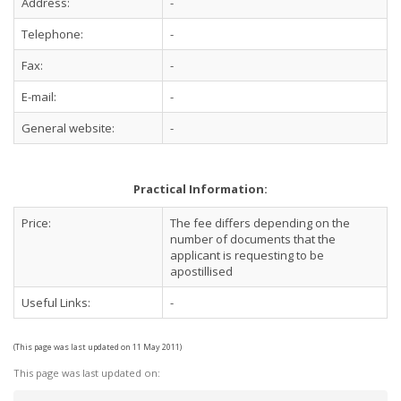
Address:
-
Telephone:
-
Fax:
-
E-mail:
-
General website:
-
Practical Information:
Price:
The fee differs depending on the
number of documents that the
applicant is requesting to be
apostillised
Useful Links:
-
(This page was last updated on 11 May 2011)
This page was last updated on: