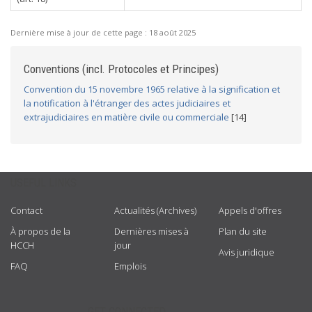
Dernière mise à jour de cette page :
18 août 2025
Conventions (incl. Protocoles et Principes)
Convention du 15 novembre 1965 relative à la signification et
la notification à l'étranger des actes judiciaires et
extrajudiciaires en matière civile ou commerciale
[14]
USEFUL LINKS
Contact
Actualités (Archives)
Appels d'offres
À propos de la
Dernières mises à
Plan du site
HCCH
jour
Avis juridique
FAQ
Emplois
GET CONNECTED