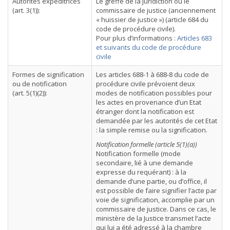
Autorités expéditrices
Le greffe de la juridiction ou le
(art. 3(1)):
commissaire de justice (anciennement
« huissier de justice ») (article 684 du
code de procédure civile).
Pour plus d’informations :
Articles 683
et suivants du code de procédure
civile
Formes de signification
Les articles 688-1 à 688-8 du code de
ou de notification
procédure civile prévoient deux
(art. 5(1)(2)):
modes de notification possibles pour
les actes en provenance d’un Etat
étranger dont la notification est
demandée par les autorités de cet Etat
: la simple remise ou la signification.
Notification formelle (article 5(1)(a))
Notification formelle (mode
secondaire, lié à une demande
expresse du requérant) : à la
demande d’une partie, ou d’office, il
est possible de faire signifier l’acte par
voie de signification, accomplie par un
commissaire de justice. Dans ce cas, le
ministère de la Justice transmet l’acte
qui lui a été adressé à la chambre