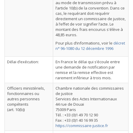
au mode de transmission prévu à
l’article 10(b) de la convention. Dans ce
cas, le requérant doit requérir
directement un commissaire de justice,
à l’effet de voir signifier l’acte. Le
montant des frais encourus s'élève à
48,85 euros.
Pour plus d’informations, voir le
décret
n° 96-1080 du 12 décembre 1996
Délai d’exécution:
En France le délai qui s’écoule entre
une demande de notification par
remise et la remise effective est
rarement inférieur à trois mois.
Officiers ministériels,
Chambre nationale des commissaires
fonctionnaires ou
de justice
autres personnes
Services des Actes Internationaux
compétents
44 rue de Douai
(art. 10(b))
75009 Paris
Tél. : +33 (0)1 49 70 12 90
Fax : +33 (0)1 40 16 99 35
https://commissaire-justice.fr