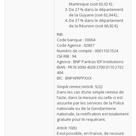
Martinique (soit 63,02 €) ;
De 27 % dans le département
de la Guyane (soit 62,04 €) ;
De 37 % dans le département
de la Réunion (soit 66,92 €).
RIB:
Code banque : 30004
Code Agence : 02837
Numéro de compte : 00011021524
Clé RIB : 94
Agence : BNP Paribas IDF Institutions
IBAN : FR76 3000 4028 3700 0110 2152
494
BIC : BNPAFRPPXXX
Simple remise (article. 5(2))
Dans les cas d’une simple remise de
l’acte, dans la mesure où celle-ci est
assurée par les services de la Police
nationale ou de la Gendarmerie
nationale, la notification est totalement
gratuite pour le requérant.
Article 10(b)
Il est possible, en France, de recourir