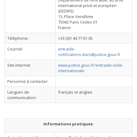
Département de l’entraide, du droit
international privé et européen
(DEDIPE)
13, Place Vendôme
75042 Paris Cedex 01
France
Téléphone:
+33 (0)1 44 77 61 05
Courriel:
entraide-
notifications.dacs@justice.gouv.fr
Site Internet:
www.justice.gouv.fr/entraide-civile-
internationale
Personne à contacter:
Langues de
français et anglais
communication:
Informations pratiques: