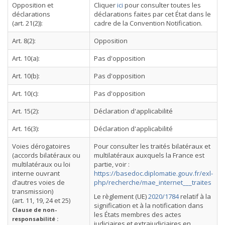
Opposition et
Cliquer
ici
pour consulter toutes les
déclarations
déclarations faites par cet État dans le
(art. 21(2)):
cadre de la Convention Notification.
Art. 8(2):
Opposition
Art. 10(a):
Pas d'opposition
Art. 10(b):
Pas d'opposition
Art. 10(c):
Pas d'opposition
Art. 15(2):
Déclaration d'applicabilité
Art. 16(3):
Déclaration d'applicabilité
Voies dérogatoires
Pour consulter les traités bilatéraux et
(accords bilatéraux ou
multilatéraux auxquels la France est
multilatéraux ou loi
partie, voir :
interne ouvrant
https://basedoc.diplomatie.gouv.fr/exl-
d’autres voies de
php/recherche/mae_internet___traites
transmission)
Le règlement (UE)
2020/1784
relatif à la
(art. 11, 19, 24 et 25)
signification et à la notification dans
Clause de non-
les États membres des actes
responsabilité :
judiciaires et extrajudiciaires en