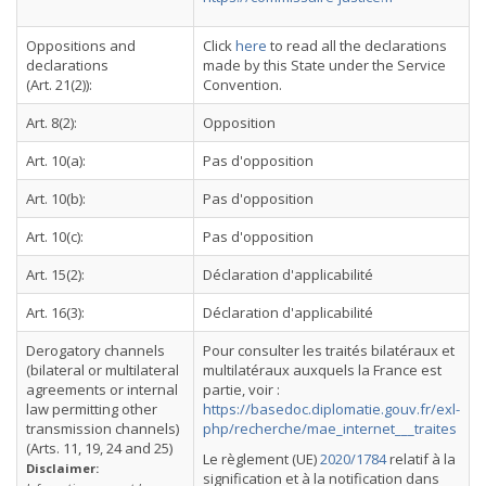
Oppositions and
Click
here
to read all the declarations
declarations
made by this State under the Service
(Art. 21(2)):
Convention.
Art. 8(2):
Opposition
Art. 10(a):
Pas d'opposition
Art. 10(b):
Pas d'opposition
Art. 10(c):
Pas d'opposition
Art. 15(2):
Déclaration d'applicabilité
Art. 16(3):
Déclaration d'applicabilité
Derogatory channels
Pour consulter les traités bilatéraux et
(bilateral or multilateral
multilatéraux auxquels la France est
agreements or internal
partie, voir :
law permitting other
https://basedoc.diplomatie.gouv.fr/exl-
transmission channels)
php/recherche/mae_internet___traites
(Arts. 11, 19, 24 and 25)
Le règlement (UE)
2020/1784
relatif à la
Disclaimer:
signification et à la notification dans