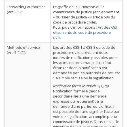
Forwarding authorities
Le greffe de la juridiction ou le
(Art. 3(1)):
commissaire de justice (anciennement
« huissier de justice ») (article 684 du
code de procédure civile).
Pour plus d’informations :
Articles 683
et suivants du code de procédure
civile
Methods of service
Les articles 688-1 à 688-8 du code de
(Art. 5(1)(2)):
procédure civile prévoient deux
modes de notification possibles pour
les actes en provenance d’un Etat
étranger dont la notification est
demandée par les autorités de cet Etat
: la simple remise ou la signification.
Notification formelle (article 5(1)(a))
Notification formelle (mode
secondaire, lié à une demande
expresse du requérant) : à la
demande d’une partie, ou d’office, il
est possible de faire signifier l’acte par
voie de signification, accomplie par un
commissaire de justice. Dans ce cas, le
ministère de la Justice transmet l’acte