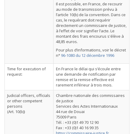
Il est possible, en France, de recourir
au mode de transmission prévu à
l’article 10(b) de la convention. Dans ce
cas, le requérant doit requérir
directement un commissaire de justice,
à l’effet de voir signifier l’acte. Le
montant des frais encourus s'élève à
48,85 euros.
Pour plus d’informations, voir le décret
n°
96-1080 du 12 décembre 1996
Time for execution of
En France le délai qui s’écoule entre
request:
une demande de notification par
remise et la remise effective est
rarement inférieur à trois mois.
Judicial officers, officials
Chambre nationale des commissaires
or other competent
de justice
persons
Services des Actes Internationaux
(Art. 10(b))
44 rue de Douai
75009 Paris
Tél. : +33 (0)1 49 70 12 90
Fax : +33 (0)1 40 16 99 35
https://commissaire-justice.fr