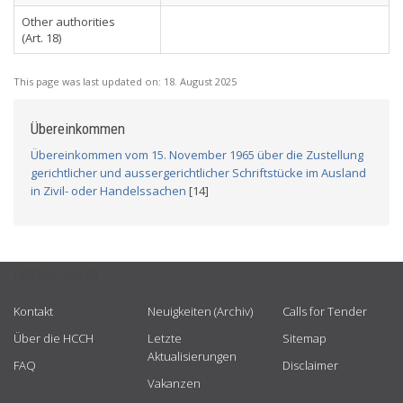
Other authorities
(Art. 18)
This page was last updated on:
18. August 2025
Übereinkommen
Übereinkommen vom 15. November 1965 über die Zustellung
gerichtlicher und aussergerichtlicher Schriftstücke im Ausland
in Zivil- oder Handelssachen
[14]
USEFUL LINKS
Kontakt
Neuigkeiten (Archiv)
Calls for Tender
Über die HCCH
Letzte
Sitemap
Aktualisierungen
FAQ
Disclaimer
Vakanzen