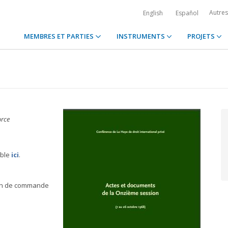
Autre
English
Español
MEMBRES ET PARTIES
INSTRUMENTS
PROJETS
orce
ible
ici
.
bon de commande