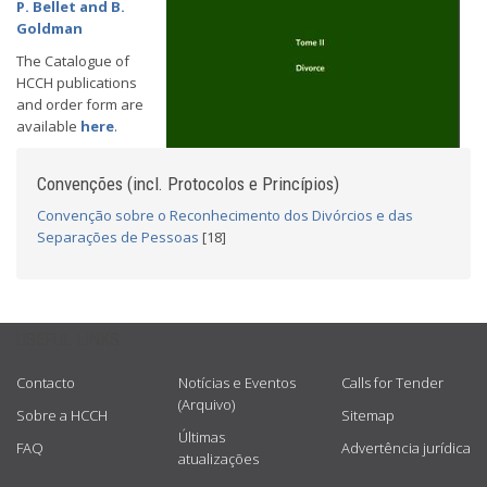
P. Bellet and B.
Goldman
The Catalogue of
HCCH publications
and order form are
available
here
.
Convenções (incl. Protocolos e Princípios)
Convenção sobre o Reconhecimento dos Divórcios e das
Separações de Pessoas
[18]
USEFUL LINKS
Contacto
Notícias e Eventos
Calls for Tender
(Arquivo)
Sobre a HCCH
Sitemap
Últimas
FAQ
Advertência jurídica
atualizações