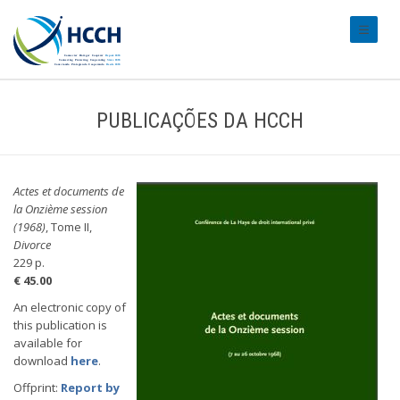
#transl
PUBLICAÇÕES DA HCCH
Actes et documents de
la Onzième session
(1968)
, Tome II,
Divorce
229 p.
€ 45.00
An electronic copy of
this publication is
available for
download
here
.
Offprint:
Report by