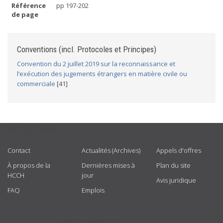
Référence
pp 197-202
de page
Conventions (incl. Protocoles et Principes)
Convention du 2 juillet 2019 sur la reconnaissance et
l’exécution des jugements étrangers en matière civile ou
commerciale
[41]
USEFUL LINKS
Contact
Actualités (Archives)
Appels d'offres
À propos de la
Dernières mises à
Plan du site
HCCH
jour
Avis juridique
FAQ
Emplois
GET CONNECTED