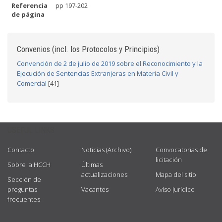
Referencia
pp 197-202
de página
Convenios (incl. los Protocolos y Principios)
Convención de 2 de julio de 2019 sobre el Reconocimiento y la
Ejecución de Sentencias Extranjeras en Materia Civil y
Comercial
[41]
USEFUL LINKS
Contacto
Noticias (Archivo)
Convocatorias de
licitación
Sobre la HCCH
Últimas
actualizaciones
Mapa del sitio
Sección de
preguntas
Vacantes
Aviso jurídico
frecuentes