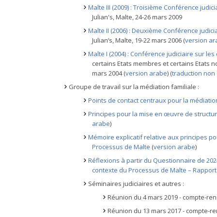
Malte III (2009) : Troisième Conférence judici
Julian's, Malte, 24-26 mars 2009
Malte II (2006) : Deuxième Conférence judicia
Julian’s, Malte, 19-22 mars 2006 (
version a
Malte I (2004) : Conférence judiciaire sur les
certains Etats membres et certains Etats no
mars 2004 (
version arabe
) (
traduction non 
Groupe de travail sur la médiation familiale :
Points de contact centraux pour la médiation
Principes pour la mise en œuvre de structu
arabe
)
Mémoire explicatif relative aux principes p
Processus de Malte
(
version arabe
)
Réflexions à partir du Questionnaire de 2024
contexte du Processus de Malte – Rapport
Séminaires judiciaires et autres :
Réunion du 4 mars 2019 - compte-rend
Réunion du 13 mars 2017 - compte-ren