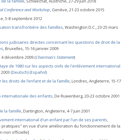
de la famille
, Schwechat, Austriche, 27-29 juin 2018
onal Conference and Workshop
, Genève, 21-23 octobre 2015
se, 5-8 septembre 2012
isation transfrontière des familles
, Washington D.C., 23-25 mars
ns judiciaires directes concernant les questions de droit de la
es
, Bruxelles, 15-16 janvier 2009
le 4 décembre 2009 (
Chairman's Statement
)
aye de 1980 sur les aspects civils de l'enlèvement international
e 2003
(Deutsch)
(Español)
es droits de l’enfant et de la famille
, Londres, Angleterre, 15-17
n internationale des enfants
, De Ruwenberg, 20-23 octobre 2001
e la famille
, Dartington, Angleterre, 4-7 juin 2001
vement international d'un enfant par l'un de ses parents
,
 pratiques" en vue d'une amélioration du fonctionnement de la
 non officielle]