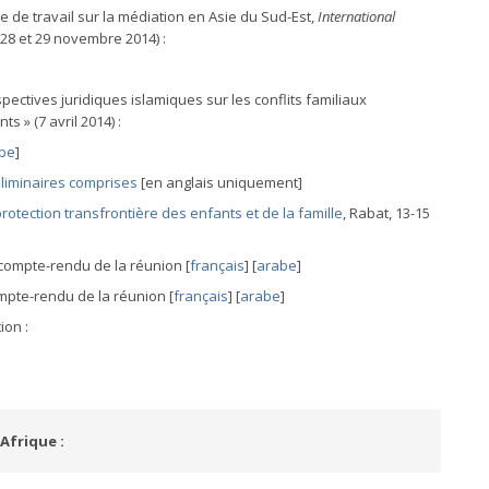
 de travail sur la médiation en Asie du Sud-Est,
International
 28 et 29 novembre 2014) :
spectives juridiques islamiques sur les conflits familiaux
s » (7 avril 2014) :
be
]
liminaires comprises
[en anglais uniquement]
rotection transfrontière des enfants et de la famille
, Rabat, 13-15
compte-rendu de la réunion [
français
] [
arabe
]
ompte-rendu de la réunion [
français
] [
arabe
]
ion :
Afrique :