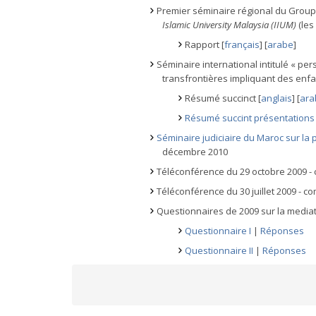
Premier séminaire régional du Groupe
Islamic University Malaysia (IIUM)
(les
Rapport [
français
] [
arabe
]
Séminaire international intitulé « per
transfrontières impliquant des enfant
Résumé succinct [
anglais
] [
ara
Résumé succint présentations 
Séminaire judiciaire du Maroc sur la p
décembre 2010
Téléconférence du 29 octobre 2009 - 
Téléconférence du 30 juillet 2009 - c
Questionnaires de 2009 sur la mediat
Questionnaire I
|
Réponses
Questionnaire II
|
Réponses