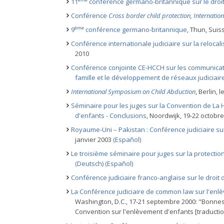
11
conférence germano-britannique sur le droit 
Conférence
Cross border child protection, Internati
ème
9
conférence germano-britannique
, Thun, Suis
Conférence internationale judiciaire sur la relocal
2010
Conférence conjointe CE-HCCH sur les communicatio
famille et le développement de réseaux judiciair
International Symposium on Child Abduction
, Berlin, 
Séminaire pour les juges sur la Convention de La H
d'enfants - Conclusions
, Noordwijk, 19-22 octobr
Royaume-Uni – Pakistan : Conférence judiciaire sur l
janvier 2003
(Español)
Le troisième séminaire pour juges sur la protectio
(Deutsch)
(Español)
Conférence judiciaire franco-anglaise sur le droit d
La Conférence judiciaire de common law sur l'enlè
Washington, D.C., 17-21 septembre 2000: "Bonnes
Convention sur l'enlèvement d'enfants [traduction