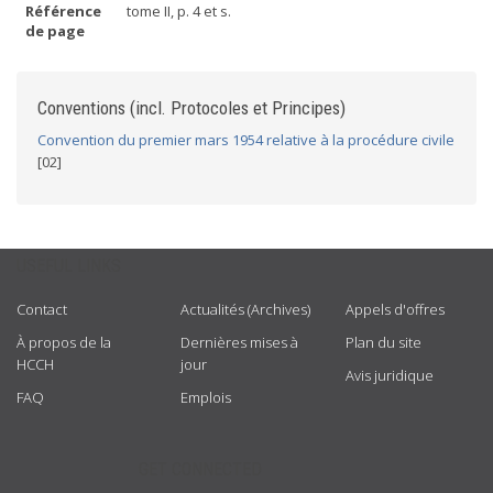
Référence
tome II, p. 4 et s.
de page
Conventions (incl. Protocoles et Principes)
Convention du premier mars 1954 relative à la procédure civile
[02]
USEFUL LINKS
Contact
Actualités (Archives)
Appels d'offres
À propos de la
Dernières mises à
Plan du site
HCCH
jour
Avis juridique
FAQ
Emplois
GET CONNECTED