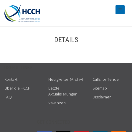
#transl
DETAILS
USEFUL LINKS
Kontakt
Neuigkeiten (Archiv)
Calls for Tender
Über die HCCH
Letzte
Sitemap
Aktualisierungen
FAQ
Disclaimer
Vakanzen
GET CONNECTED