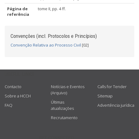
Página de
tome II, pp. 4 ff.
referência
Convenções (incl. Protocolos e Princípios)
Convenção Relativa ao Processo Civil
[02]
USEFUL LINKS
Contacto
Notícias e Eventos
Calls for Tender
(Arquivo)
Sobre a HCCH
Sitemap
Últimas
FAQ
Advertência jurídica
atualizações
Recrutamento
GET CONNECTED