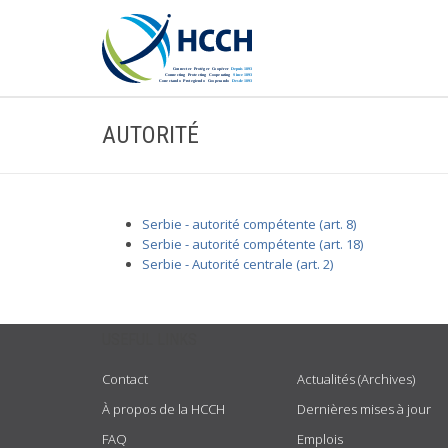
AUTORITÉ
Serbie - autorité compétente (art. 8)
Serbie - autorité compétente (art. 18)
Serbie - Autorité centrale (art. 2)
USEFUL LINKS
Contact
Actualités (Archives)
À propos de la HCCH
Dernières mises à jour
FAQ
Emplois