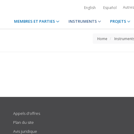
Autre
English
Español
MEMBRES ET PARTIES
INSTRUMENTS
PROJETS
Home
Instrument
Appels d'offres
Plan du site
Avis juridique