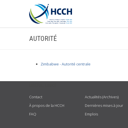
AUTORITÉ
Zimbabwe - Autorité centrale
USEFUL LINKS
Contact
Actualités (Archives)
À propos de la HCCH
Dernières mises à jour
FAQ
Emplois