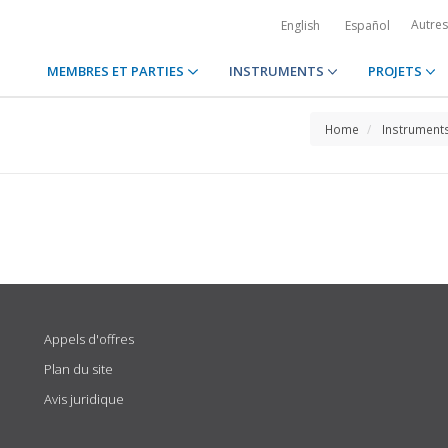
Autre
English
Español
MEMBRES ET PARTIES
INSTRUMENTS
PROJETS
Home
Instrument
Appels d'offres
Plan du site
Avis juridique