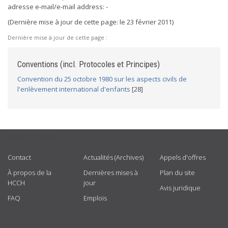
adresse e-mail/e-mail address: -
(Dernière mise à jour de cette page: le 23 février 2011)
Dernière mise à jour de cette page :
Conventions (incl. Protocoles et Principes)
Convention du 25 octobre 1980 sur les aspects civils de
l'enlèvement international d'enfants
[28]
USEFUL LINKS
Contact
Actualités (Archives)
Appels d'offres
À propos de la
Dernières mises à
Plan du site
HCCH
jour
Avis juridique
FAQ
Emplois