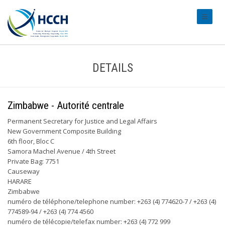
#transl
DETAILS
Zimbabwe - Autorité centrale
Permanent Secretary for Justice and Legal Affairs
New Government Composite Building
6th floor, Bloc C
Samora Machel Avenue / 4th Street
Private Bag: 7751
Causeway
HARARE
Zimbabwe
numéro de téléphone/telephone number: +263 (4) 774620-7 / +263 (4)
774589-94 / +263 (4) 774 4560
numéro de télécopie/telefax number: +263 (4) 772 999