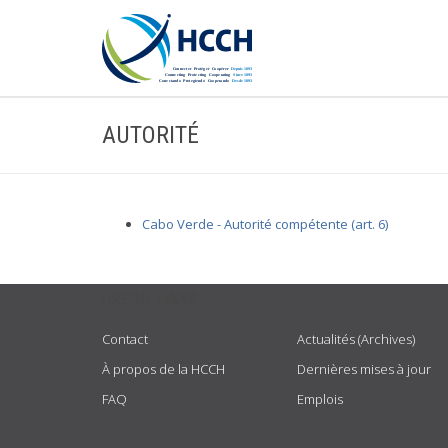
AUTORITÉ
Cabo Verde - Autorité compétente (art. 6)
USEFUL LINKS
Contact
Actualités (Archives)
À propos de la HCCH
Dernières mises à jour
FAQ
Emplois