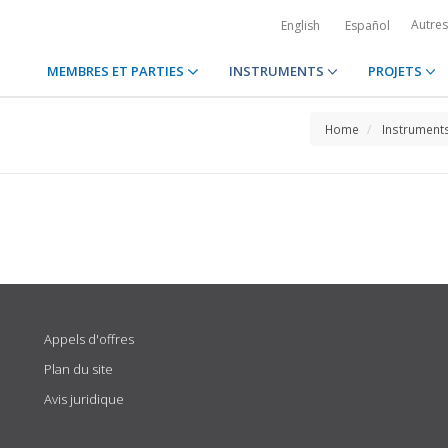
Autre
English
Español
MEMBRES ET PARTIES
INSTRUMENTS
PROJETS
Home
Instrument
Appels d'offres
Plan du site
Avis juridique