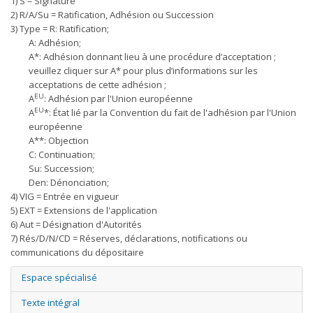
1) S = Signature
2) R/A/Su = Ratification, Adhésion ou Succession
3) Type = R: Ratification;
A: Adhésion;
A*: Adhésion donnant lieu à une procédure d’acceptation ;
veuillez cliquer sur A* pour plus d’informations sur les
acceptations de cette adhésion ;
EU
A
: Adhésion par l'Union européenne
EU
A
*: État lié par la Convention du fait de l'adhésion par l'Union
européenne
A**: Objection
C: Continuation;
Su: Succession;
Den: Dénonciation;
4) VIG = Entrée en vigueur
5) EXT = Extensions de l'application
6) Aut = Désignation d'Autorités
7) Rés/D/N/CD = Réserves, déclarations, notifications ou
communications du dépositaire
Espace spécialisé
Texte intégral