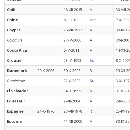
Chili
16-XII-2015
A
30-VIII-
Chine
8-III-2023
A**
7-XI-202
Chypre
26-VII-1972
A
30-IV-19
Colombie
27-IV-2000
A
30-I-200
Costa Rica
6-IV-2011
A
14-XII-2
Croatie
23-IV-1993
Su
8-X-199
Danemark
20-X-2006
30-X-2006
R
29-XII-2
Dominique
22-X-2002
Su
3-XI-197
El Salvador
14-IX-1995
A
31-V-19
Équateur
2-VII-2004
A
2-IV-200
Espagne
21-X-1976
27-VII-1978
R
25-IX-19
Estonie
11-XII-2000
A
30-IX-20