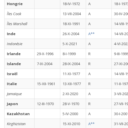
Hongrie
18-IV-1972
A
18-I-197
Îles Cook
13-VII-2004
A
30-IV-20
Îles Marshall
18-XI-1991
A
14-VIII-
Inde
26-X-2004
A**
14-VII-2
Indonésie
5-X-2021
A
4-VI-202
Irlande
29-X-1996
8-I-1999
R
9-III-199
Islande
7-IX-2004
28-IX-2004
R
27-XI-20
Israël
11-XI-1977
A
14-VIII-
Italie
15-XII-1961
13-XII-1977
R
11-II-19
Jamaïque
2-XI-2020
A
3-VII-20
Japon
12-III-1970
28-V-1970
R
27-VII-1
Kazakhstan
5-IV-2000
A
30-I-200
Kirghizistan
15-XI-2010
A**
31-VII-2