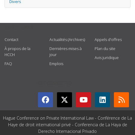
Divers
USEFUL LINKS
Contact
Actualités (Archives)
Appels d'offres
À propos de la
Dernières mises à
Plan du site
HCCH
jour
Avis juridique
FAQ
Emplois
GET CONNECTED
Hague Conference on Private International Law - Conférence de La
Haye de droit international privé - Conferencia de La Haya de
Derecho Internacional Privado