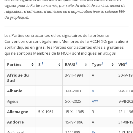
vigueur pour la Partie concernée, par suite du dépôt de son instrument de
ratification, d’adhésion, d’adhésion ou d’approbation (voir la colonne EEV
du graphique).
Les Parties contractantes et les signataires de la présente
Convention qui sont également Membres de la HCCH (l’Organisation)
sont indiqués en
gras
; les Parties contractantes et les signataires
qui ne sont pas Membres de la HCCH sont indiqués en
italique
.
1
2
3
4
Parties
S
R/A/S
Type
VIG
Afrique du
3-VIII-1994
A
30-IV-19
Sud
Albanie
3-IX-2003
A
9-V-200
Algérie
5-XI-2025
A**
9-VII-20
Allemagne
5-X-1961
15-XII-1965
R
13-II-19
Andorre
15-IV-1996
A
31-XII-1
Antigua-et-
1-V-1985
Su
1-XI-198