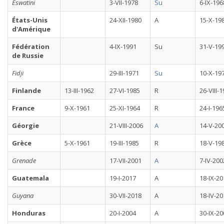
Eswatini
3-VII-1978
Su
6-IX-196
États-Unis
24-XII-1980
A
15-X-19
d'Amérique
Fédération
4-IX-1991
Su
31-V-19
de Russie
Fidji
29-III-1971
Su
10-X-19
Finlande
13-III-1962
27-VI-1985
R
26-VIII-
France
9-X-1961
25-XI-1964
R
24-I-196
Géorgie
21-VIII-2006
A
14-V-20
Grèce
5-X-1961
19-III-1985
R
18-V-19
Grenade
17-VII-2001
A
7-IV-200
Guatemala
19-I-2017
A
18-IX-20
Guyana
30-VII-2018
A
18-IV-20
Honduras
20-I-2004
A
30-IX-20