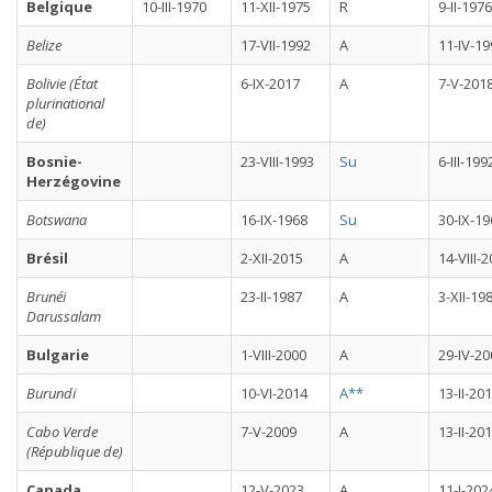
Belgique
10-III-1970
11-XII-1975
R
9-II-1976
Belize
17-VII-1992
A
11-IV-19
Bolivie (État
6-IX-2017
A
7-V-201
plurinational
de)
Bosnie-
23-VIII-1993
Su
6-III-199
Herzégovine
Botswana
16-IX-1968
Su
30-IX-19
Brésil
2-XII-2015
A
14-VIII-
Brunéi
23-II-1987
A
3-XII-19
Darussalam
Bulgarie
1-VIII-2000
A
29-IV-20
Burundi
10-VI-2014
A**
13-II-20
Cabo Verde
7-V-2009
A
13-II-20
(République de)
Canada
12-V-2023
A
11-I-202