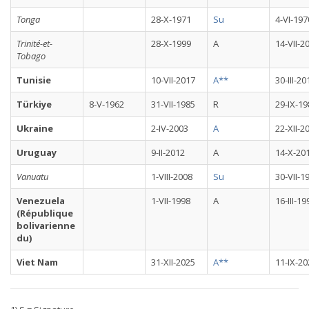
Tonga
28-X-1971
Su
4-VI-197
Trinité-et-
28-X-1999
A
14-VII-2
Tobago
Tunisie
10-VII-2017
A**
30-III-20
Türkiye
8-V-1962
31-VII-1985
R
29-IX-19
Ukraine
2-IV-2003
A
22-XII-2
Uruguay
9-II-2012
A
14-X-20
Vanuatu
1-VIII-2008
Su
30-VII-1
Venezuela
1-VII-1998
A
16-III-19
(République
bolivarienne
du)
Viet Nam
31-XII-2025
A**
11-IX-20