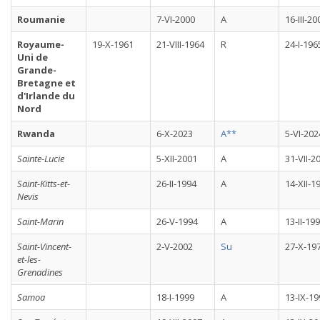
Roumanie
7-VI-2000
A
16-III-20
Royaume-
19-X-1961
21-VIII-1964
R
24-I-196
Uni de
Grande-
Bretagne et
d'Irlande du
Nord
Rwanda
6-X-2023
A**
5-VI-202
Sainte-Lucie
5-XII-2001
A
31-VII-2
Saint-Kitts-et-
26-II-1994
A
14-XII-1
Nevis
Saint-Marin
26-V-1994
A
13-II-19
Saint-Vincent-
2-V-2002
Su
27-X-19
et-les-
Grenadines
Samoa
18-I-1999
A
13-IX-19