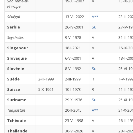
Sao Tomé-et-
19-XII-2007
A
13-IX-20
Principe
Sénégal
13-VII-2022
A**
23-III-20
Serbie
26-IV-2001
Su
27-IV-19
Seychelles
9-VI-1978
A
31-III-19
Singapour
18-I-2021
A
16-IX-20
Slovaquie
6-VI-2001
A
18-II-20
Slovénie
8-VI-1992
Su
25-VI-19
Suède
2-III-1999
2-III-1999
R
1-V-199
Suisse
5-X-1961
10-I-1973
R
11-III-19
Suriname
29-X-1976
Su
25-XI-19
Tadjikistan
20-II-2015
A**
31-X-20
Tchéquie
23-VI-1998
A
16-III-19
Thaïlande
30-VI-2026
A
28-II-20