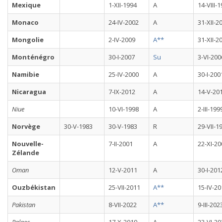
Mexique
1-XII-1994
A
14-VIII-
Monaco
24-IV-2002
A
31-XII-2
Mongolie
2-IV-2009
A**
31-XII-2
Monténégro
30-I-2007
Su
3-VI-200
Namibie
25-IV-2000
A
30-I-200
Nicaragua
7-IX-2012
A
14-V-20
Niue
10-VI-1998
A
2-III-199
Norvège
30-V-1983
30-V-1983
R
29-VII-1
Nouvelle-
7-II-2001
A
22-XI-20
Zélande
Oman
12-V-2011
A
30-I-201
Ouzbékistan
25-VII-2011
A**
15-IV-20
Pakistan
8-VII-2022
A**
9-III-202