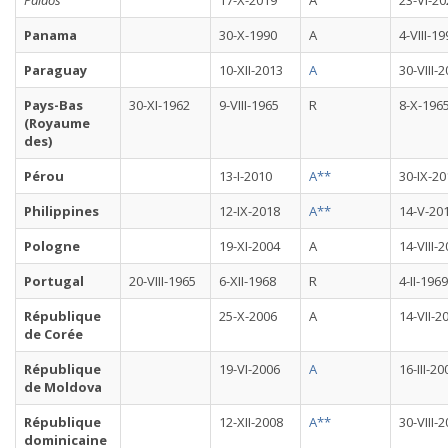
Palaos
17-X-2019
A
23-VI-20
Panama
30-X-1990
A
4-VIII-1
Paraguay
10-XII-2013
A
30-VIII-
Pays-Bas
30-XI-1962
9-VIII-1965
R
8-X-196
(Royaume
des)
Pérou
13-I-2010
A**
30-IX-20
Philippines
12-IX-2018
A**
14-V-20
Pologne
19-XI-2004
A
14-VIII-
Portugal
20-VIII-1965
6-XII-1968
R
4-II-1969
République
25-X-2006
A
14-VII-2
de Corée
République
19-VI-2006
A
16-III-20
de Moldova
République
12-XII-2008
A**
30-VIII-
dominicaine