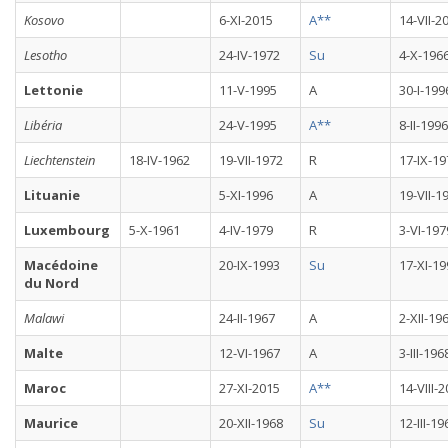
Kosovo
6-XI-2015
A**
14-VII-2
Lesotho
24-IV-1972
Su
4-X-196
Lettonie
11-V-1995
A
30-I-199
Libéria
24-V-1995
A**
8-II-1996
Liechtenstein
18-IV-1962
19-VII-1972
R
17-IX-19
Lituanie
5-XI-1996
A
19-VII-1
Luxembourg
5-X-1961
4-IV-1979
R
3-VI-197
Macédoine
20-IX-1993
Su
17-XI-19
du Nord
Malawi
24-II-1967
A
2-XII-19
Malte
12-VI-1967
A
3-III-196
Maroc
27-XI-2015
A**
14-VIII-
Maurice
20-XII-1968
Su
12-III-19