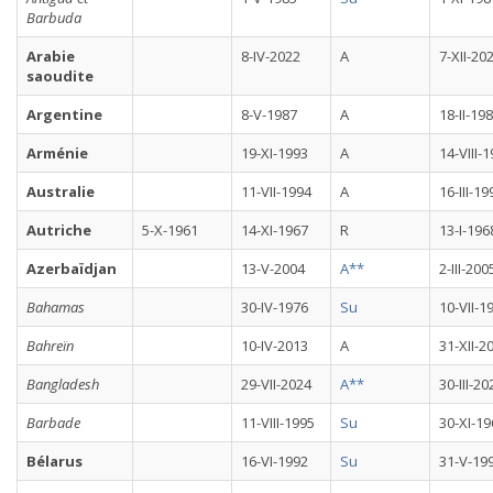
Barbuda
Arabie
8-IV-2022
A
7-XII-20
saoudite
Argentine
8-V-1987
A
18-II-19
Arménie
19-XI-1993
A
14-VIII-
Australie
11-VII-1994
A
16-III-19
Autriche
5-X-1961
14-XI-1967
R
13-I-196
Azerbaïdjan
13-V-2004
A**
2-III-200
Bahamas
30-IV-1976
Su
10-VII-1
Bahreïn
10-IV-2013
A
31-XII-2
Bangladesh
29-VII-2024
A**
30-III-20
Barbade
11-VIII-1995
Su
30-XI-19
Bélarus
16-VI-1992
Su
31-V-19