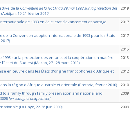
ective de la
Convention de la HCCH du 29 mai 1993 sur la protection des
2019
e
(Abidjan, 19-21 février 2019)
internationale de 1993 en Asie: état d’avancement et partage
2017
re de la Convention adoption internationale de 1993 pour les États
2017
 2017)
2015
e 1993 sur la protection des enfants et la coopération en matière
2013
e l’Est et du Sud-est (Macao, 27 - 28 mars 2013)
 mise en œuvre dans les États d'origine francophones d'Afrique et
2012
ns la région d'Afrique australe et orientale (Pretoria, février 2010)
2010
ild to a family through family preservation and national and
2009
2009)
[en espagnol uniquement]
ationale (La Haye, 22-26 juin 2009)
2009