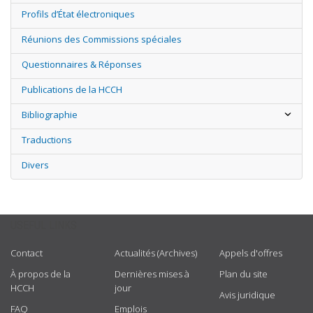
Profils d’État électroniques
Réunions des Commissions spéciales
Questionnaires & Réponses
Publications de la HCCH
Bibliographie
Traductions
Divers
USEFUL LINKS
Contact
Actualités (Archives)
Appels d'offres
À propos de la
Dernières mises à
Plan du site
HCCH
jour
Avis juridique
FAQ
Emplois