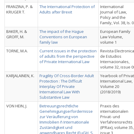
FRANZINA, P. &
The International Protection of
International
KRUGER T.
Adults after Brexit
Journal of Law,
Policy and the
Family, Vol. 38, Is. 0
BAKER, H. &
The impact of the Hague
European Family
GROFF, M.
Conventions on European
Law Volume,
family law
volume 1
TORNE, M.A.
Current issues in the protection
Revista Electronic
of adults from the perspective
de Estudios
of Private International Law
Internacionales,
volume 32, issue 0
KARJALAINEN, K.
Fragility Of Cross-Border Adult
Yearbook of Priva
Protection : The Difficult
International Law,
Interplay Of Private
Volume 20
International Law With
(2018/2019)
Substantive Law
VON HEIN, J.
Betreuungsrechtliche
Praxis des
Genehmigungserfordernisse
internationalen
zur Veräuﬂerung von
Privat- und
Immobilien ñ Internationale
Verfahrensrechts
Zuständigkeit und
(IPRax), volume 35,
anwendbares Recht (EuGH, S.
issue 3