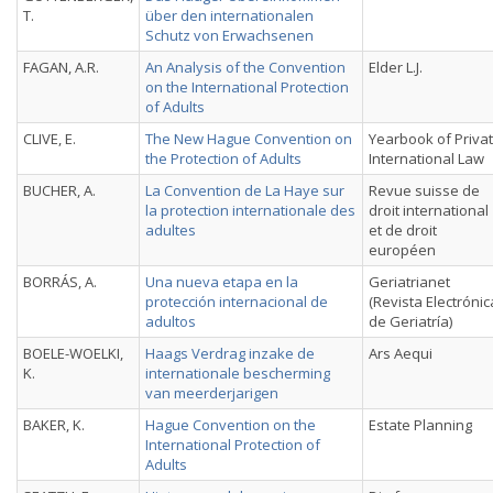
T.
über den internationalen
Schutz von Erwachsenen
FAGAN, A.R.
An Analysis of the Convention
Elder L.J.
on the International Protection
of Adults
CLIVE, E.
The New Hague Convention on
Yearbook of Priva
the Protection of Adults
International Law
BUCHER, A.
La Convention de La Haye sur
Revue suisse de
la protection internationale des
droit international
adultes
et de droit
européen
BORRÁS, A.
Una nueva etapa en la
Geriatrianet
protección internacional de
(Revista Electrónic
adultos
de Geriatría)
BOELE-WOELKI,
Haags Verdrag inzake de
Ars Aequi
K.
internationale bescherming
van meerderjarigen
BAKER, K.
Hague Convention on the
Estate Planning
International Protection of
Adults