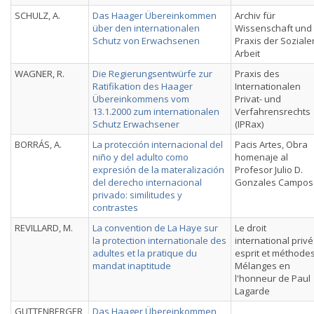
SCHULZ, A.
Das Haager Übereinkommen
Archiv für
über den internationalen
Wissenschaft und
Schutz von Erwachsenen
Praxis der Soziale
Arbeit
WAGNER, R.
Die Regierungsentwürfe zur
Praxis des
Ratifikation des Haager
Internationalen
Übereinkommens vom
Privat- und
13.1.2000 zum internationalen
Verfahrensrechts
Schutz Erwachsener
(IPRax)
BORRÁS, A.
La protección internacional del
Pacis Artes, Obra
niño y del adulto como
homenaje al
expresión de la materalización
Profesor Julio D.
del derecho internacional
Gonzales Campos
privado: similitudes y
contrastes
REVILLARD, M.
La convention de La Haye sur
Le droit
la protection internationale des
international privé 
adultes et la pratique du
esprit et méthodes
mandat inaptitude
Mélanges en
l'honneur de Paul
Lagarde
GUTTENBERGER,
Das Haager Übereinkommen