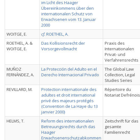
im Licht des Haager
Übereinkommens über den
internationalen Schutz von
Erwachsenen vom 13. Januar
2000
WOITGE, E.
cf.
ROETHEL, A.
ROETHEL, A. &
Das Kollisionsrecht der
Praxis des
WOITGE, E.
Vorsorgevollmacht
Internationalen
Privat- und
Verfahrensrechts
MUÑOZ
La Protección del Adulto en el
The Global Law
FERNÁNDEZ, A.
Derecho Internacional Privado
Collection, Legal
Studies Series
REVILLARD, M.
Protection internationale des
Répertoire du
adultes et droit international
Notariat Defrénois
privé des majeurs protégés
(Convention de La Haye du 13
janvier 2000)
HELMS, T.
Reform des internationalen
Zeitschrift für das
Betreuungsrechts durch das
gesamte
Haager
Familienrecht
Erwachsenenschutzabkommen