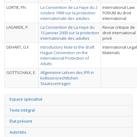
LORTIE, Ph.
La Convention de La Haye du 2
International Law
octobre 1999 sur la protection
FORUM du droit
internationale des adultes
international
LAGARDE, P.
La Convention de La Haye du
Revue critique de
13 janvier 2000 sur la protection
droit international
internationale des adultes
privé
DEHART, G.F.
Introductory Note to the draft
International Legal
Hague Convention on the
Materials
International Protection of
Adults
GOTTSCHALK, E.
Allgemeine Lehren des IPR in
kollisionsrechtlichen
Staatsverträgen
Espace spécialisé
Texte intégral
État présent
Autorités