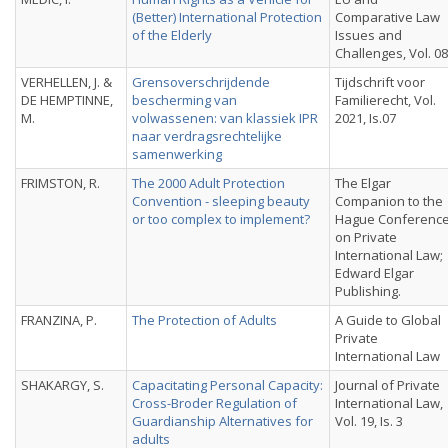
(Better) International Protection
Comparative Law
of the Elderly
Issues and
Challenges, Vol. 08
VERHELLEN, J. &
Grensoverschrijdende
Tijdschrift voor
DE HEMPTINNE,
bescherming van
Familierecht, Vol.
M.
volwassenen: van klassiek IPR
2021, Is.07
naar verdragsrechtelijke
samenwerking
FRIMSTON, R.
The 2000 Adult Protection
The Elgar
Convention - sleeping beauty
Companion to the
or too complex to implement?
Hague Conferenc
on Private
International Law;
Edward Elgar
Publishing.
FRANZINA, P.
The Protection of Adults
A Guide to Global
Private
International Law
SHAKARGY, S.
Capacitating Personal Capacity:
Journal of Private
Cross-Broder Regulation of
International Law,
Guardianship Alternatives for
Vol. 19, Is. 3
adults