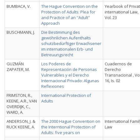
BUMBACA, V.
The Hague Convention on the
Yearbook of Priva
Protection of Adults: Plea for
international Law,
and Practice of an ''Adult''
Vol. 23
Approach
BUSCHMANN, J.
Die Bestimmung des
gewöhnlichen Aufenthalts
schutzbedürftiger Erwachsener
im internationalen Erb- und
Betreuungsrecht
GUZMÁN
Los Poderes de
Cuadernos de
ZAPATER, M.
Representación de Personas
Derecho
Vulnerables y el Derecho
Transnacional , Vol
Internacional Privado: Algunas
16, Is. 02
Reflexiones
FRIMSTON, R.,
International Protection of
KEENE, A.R., VAN
Adults
OVERDIJK, C.,
WARD, A.
ANDERSON, J. &
The 2000 Hague Convention on
International Fami
RUCK KEENE, A.
the Interntional Protection of
Law
Adults: five years on