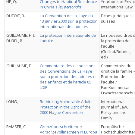
HE, Q.
Changes to Habitual Residence
Yearbook of Priva
in China's
lex personalis
International Law
DUTOIT, B.
La Convention de La Haye du
Fiches juridiques
13 janvier 2000 sur la protection
suisses
internationale des adultes
GUILLAUME, F. &
La protection internationale de
Le nouveau droit 
DUREL, B.
l'adulte
la protection de
l'adulte
(Guillod/Bohnet,
ed.)
GUILLAUME, F.
Commentaire des dispositions
Commentaire du
des Conventions de La Haye
droit de la famille -
sur la protection des adultes et
Protection de
des enfants et de l'article 85
l'adulte /
LDIP
FamKommentar -
Erwachsenenschu
LONG, J.
Rethinking Vulnerable Adults'
International
Protection in the Light of the
Journal of Law,
2000 Hague Convention
Policy and the
Family
RAMSER, C.
Grenzüberschreitende
Europäische
Vorsorgevollmachten in Europa
Hochschulschrifte