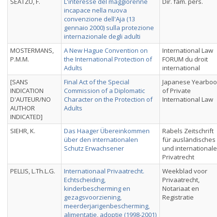
SEATZU, F.
L'interesse del maggiorenne
Dir. fam. pers.
incapace nella nuova
convenzione dell'Aja (13
gennaio 2000) sulla protezione
internazionale degli adulti
MOSTERMANS,
A New Hague Convention on
International Law
P.M.M.
the International Protection of
FORUM du droit
Adults
international
[SANS
Final Act of the Special
Japanese Yearboo
INDICATION
Commission of a Diplomatic
of Private
D'AUTEUR/NO
Character on the Protection of
International Law
AUTHOR
Adults
INDICATED]
SIEHR, K.
Das Haager Übereinkommen
Rabels Zeitschrift
über den internationalen
für ausländisches
Schutz Erwachsener
und international
Privatrecht
PELLIS, L.Th.L.G.
Internationaal Privaatrecht.
Weekblad voor
Echtscheiding,
Privaatrecht,
kinderbescherming en
Notariaat en
gezagsvoorziening,
Registratie
meerderjarigenbescherming,
alimentatie, adoptie (1998-2001)