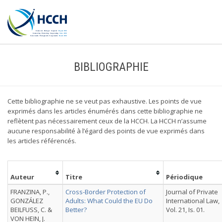
BIBLIOGRAPHIE
Cette bibliographie ne se veut pas exhaustive. Les points de vue
exprimés dans les articles énumérés dans cette bibliographie ne
reflètent pas nécessairement ceux de la HCCH. La HCCH n’assume
aucune responsabilité à l’égard des points de vue exprimés dans
les articles référencés.
Auteur
Titre
Périodique
FRANZINA, P.,
Cross-Border Protection of
Journal of Private
GONZÁLEZ
Adults: What Could the EU Do
International Law,
BEILFUSS, C. &
Better?
Vol. 21, Is. 01.
VON HEIN, J.