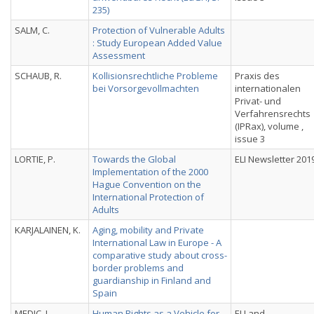
235)
SALM, C.
Protection of Vulnerable Adults
: Study European Added Value
Assessment
SCHAUB, R.
Kollisionsrechtliche Probleme
Praxis des
bei Vorsorgevollmachten
internationalen
Privat- und
Verfahrensrechts
(IPRax), volume ,
issue 3
LORTIE, P.
Towards the Global
ELI Newsletter 201
Implementation of the 2000
Hague Convention on the
International Protection of
Adults
KARJALAINEN, K.
Aging, mobility and Private
International Law in Europe - A
comparative study about cross-
border problems and
guardianship in Finland and
Spain
MEDIC, I.
Human Rights as a Vehicle for
EU and