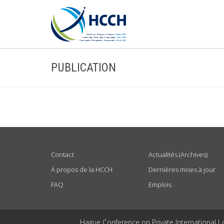
PUBLICATION
USEFUL LINKS
Contact
Actualités (Archives)
À propos de la HCCH
Dernières mises à jour
FAQ
Emplois
Hague Conference on Private International L