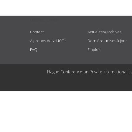
USEFUL LINKS
Contact
Actualités (Archives)
À propos de la HCCH
Dernières mises à jour
FAQ
Emplois
Hague Conference on Private International L