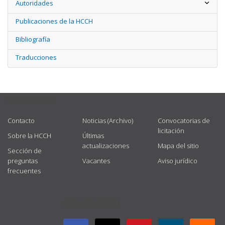
Autoridades
Publicaciones de la HCCH
Bibliografía
Traducciones
USEFUL LINKS
Contacto
Noticias (Archivo)
Convocatorias de
licitación
Sobre la HCCH
Últimas
actualizaciones
Mapa del sitio
Sección de
preguntas
Vacantes
Aviso jurídico
frecuentes
GET CONNECTED