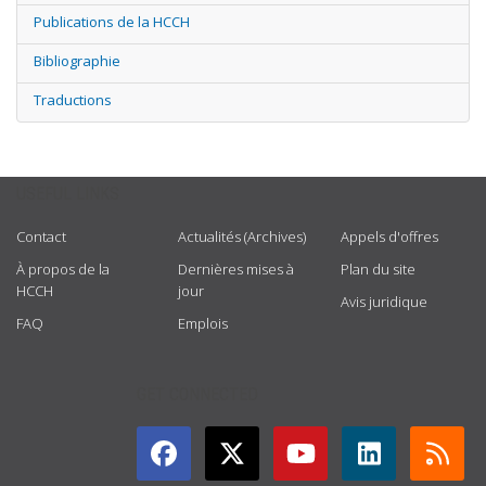
Publications de la HCCH
Bibliographie
Traductions
USEFUL LINKS
Contact
Actualités (Archives)
Appels d'offres
À propos de la
Dernières mises à
Plan du site
HCCH
jour
Avis juridique
FAQ
Emplois
GET CONNECTED