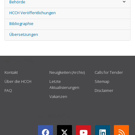
Behörde
HCCH Veröffentlichungen
Bibliographie
Übersetzungen
USEFUL LINKS
Kontakt
Neuigkeiten (Archiv)
Calls for Tender
Über die HCCH
Letzte
Sitemap
Aktualisierungen
FAQ
Disclaimer
Vakanzen
GET CONNECTED