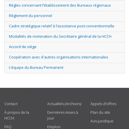
Règles concernant l’établissement des Bureaux régionaux
Règlement du personnel
Cadre stratégique relatif à l’assistance post-conventionnelle
Modalités de nomination du Secrétaire général de la HCCH
Accord de siège
Coopération avec d'autres organisations internationales
L’équipe du Bureau Permanent
USEFUL LINKS
Contact
Actualités (Archives)
Appels d'offres
À propos de la
Dernières mises à
Plan du site
HCCH
jour
Avis juridique
FAQ
Emplois