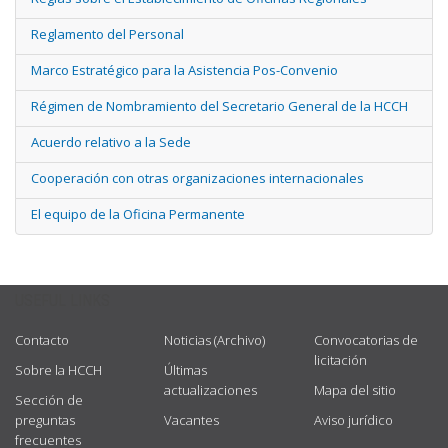
Reglamento del Personal
Marco Estratégico para la Asistencia Pos-Convenio
Régimen de Nombramiento del Secretario General de la HCCH
Acuerdo relativo a la Sede
Cooperación con otras organizaciones internacionales
El equipo de la Oficina Permanente
USEFUL LINKS
Contacto
Noticias (Archivo)
Convocatorias de
licitación
Sobre la HCCH
Últimas
actualizaciones
Mapa del sitio
Sección de
preguntas
Vacantes
Aviso jurídico
frecuentes