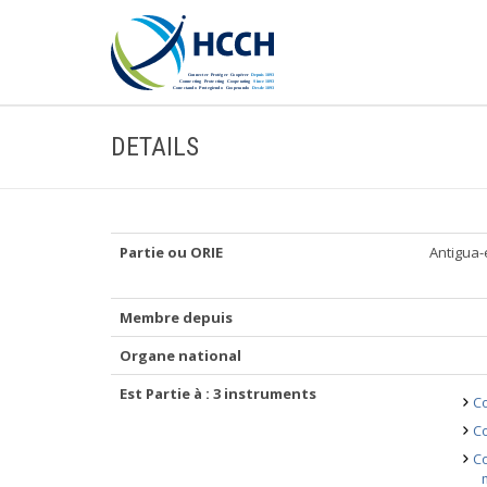
DETAILS
Partie ou ORIE
Antigua-
Membre depuis
Organe national
Est Partie à : 3 instruments
Co
Co
Co