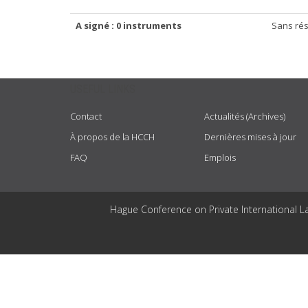
A signé : 0 instruments
Sans rés
USEFUL LINKS
Contact
Actualités (Archives)
À propos de la HCCH
Dernières mises à jour
FAQ
Emplois
Hague Conference on Private International L