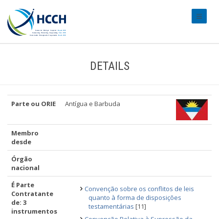
#transl
DETAILS
Parte ou ORIE
Antígua e Barbuda
Membro
desde
Órgão
nacional
É Parte
Convenção sobre os conflitos de leis
Contratante
quanto à forma de disposições
de: 3
testamentárias
[11]
instrumentos