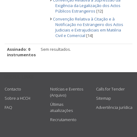
Convenção Relativa à Supressão da
Exigência da Legalização dos Actos
Públicos Estrangeiros
[12]
Convenção Relativa à Citação e à
Notificação no Estrangeiro dos Actos
Judiciais e Extrajudiciais em Matéria
Civil e Comercial
[14]
Assinado: 0
Sem resultados.
instrumentos
USEFUL LINKS
Contacto
Notícias e Eventos
Calls for Tender
(Arquivo)
Sobre a HCCH
Sitemap
Últimas
FAQ
Advertência jurídica
atualizações
Recrutamento