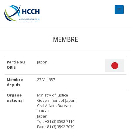
#transl
MEMBRE
Partie ou
Japon
ORIE
Membre
27-VI-1957
depuis
Organe
Ministry of Justice
national
Government of Japan
Civil Affairs Bureau
TOKYO
Japan
Tel.: +81 (3) 3592 7114
Fax: +81 (3) 3592 7039