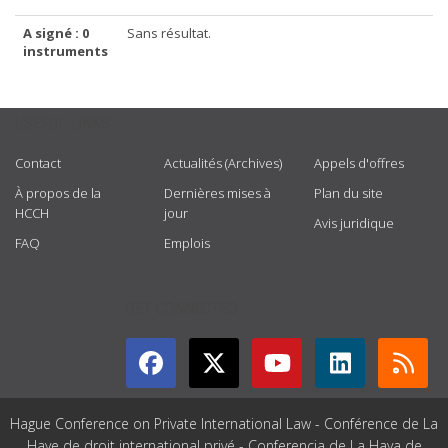
A signé : 0
Sans résultat.
instruments
USEFUL LINKS
Contact
Actualités (Archives)
Appels d'offres
À propos de la
Dernières mises à
Plan du site
HCCH
jour
Avis juridique
FAQ
Emplois
GET CONNECTED
Hague Conference on Private International Law - Conférence de La
Haye de droit international privé - Conferencia de La Haya de