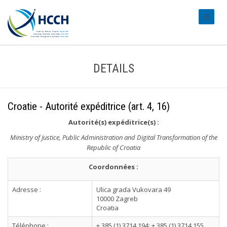
#transl
DETAILS
Croatie - Autorité expéditrice (art. 4, 16)
Autorité(s) expéditrice(s) :
Ministry of Justice, Public Administration and Digital Transformation of the
Republic of Croatia
Coordonnées :
Adresse :
Ulica grada Vukovara 49
10000 Zagreb
Croatia
Téléphone :
+ 385 (1) 3714 194; + 385 (1) 3714 155