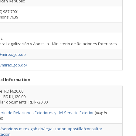
ican Republic
9) 987 7001
sions 7639
az
ora Legalización y Apostilla - Ministerio de Relaciones Exteriores
@mirex.gob.do
//mirex.gob.do/
cal Information:
ee: RD$620.00
e: RD$1,120.00
lar documents: RD$720.00
erio de Relaciones Exteriores y del Servicio Exterior
(
only in
sh
)
//servicios.mirex.gob.do/legalizacion-apostilla/consultar-
icacion