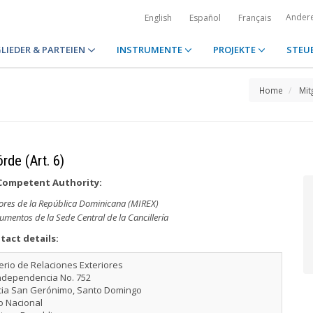
Ander
English
Español
Français
LIEDER & PARTEIEN
INSTRUMENTE
PROJEKTE
STEU
Home
Mit
rde (Art. 6)
Competent Authority:
riores de la República Dominicana (MIREX)
umentos de la Sede Central de la Cancillería
tact details:
erio de Relaciones Exteriores
Independencia No. 752
cia San Gerónimo, Santo Domingo
to Nacional