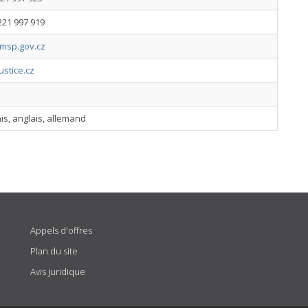
221 997 919
sp.gov.cz
stice.cz
is, anglais, allemand
Appels d'offres
Plan du site
Avis juridique