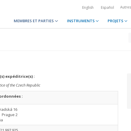
Autre
English
Español
MEMBRES ET PARTIES
INSTRUMENTS
PROJETS
s) expéditrice(s) :
tice of the Czech Republic
ordonnées :
radská 16
0 Prague 2
ia
21 997 925