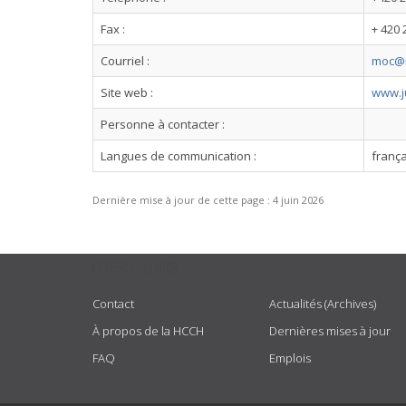
Fax :
+ 420 
Courriel :
moc@m
Site web :
www.ju
Personne à contacter :
Langues de communication :
frança
Dernière mise à jour de cette page :
4 juin 2026
USEFUL LINKS
Contact
Actualités (Archives)
À propos de la HCCH
Dernières mises à jour
FAQ
Emplois