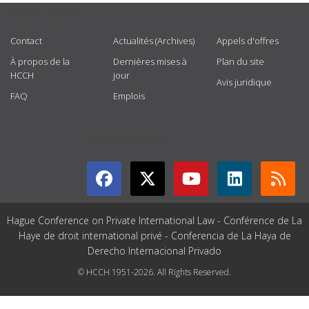
USEFUL LINKS
Contact
Actualités (Archives)
Appels d'offres
À propos de la
Dernières mises à
Plan du site
HCCH
jour
Avis juridique
FAQ
Emplois
GET CONNECTED
Hague Conference on Private International Law - Conférence de La
Haye de droit international privé - Conferencia de La Haya de
Derecho Internacional Privado
© HCCH 1951-2026. All Rights Reserved.