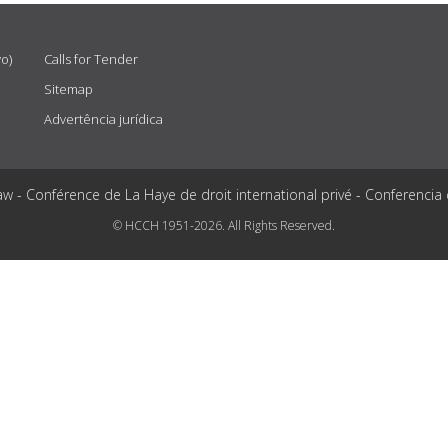
vo)
Calls for Tender
Sitemap
Advertência jurídica
aw - Conférence de La Haye de droit international privé - Conferencia
© HCCH 1951-2026. All Rights Reserved.