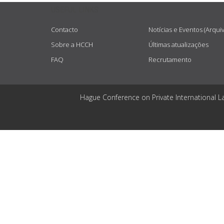
USEFUL LINKS
Contacto
Notícias e Eventos (Arqui
Sobre a HCCH
Últimas atualizações
FAQ
Recrutamento
Hague Conference on Private International L