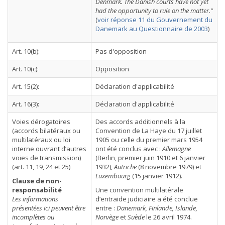
Denmark. The Danish courts have not yet
had the opportunity to rule on the matter."
(
voir réponse 11 du Gouvernement du
Danemark au Questionnaire de 2003
)
Art. 10(b):
Pas d'opposition
Art. 10(c):
Opposition
Art. 15(2):
Déclaration d'applicabilité
Art. 16(3):
Déclaration d'applicabilité
Voies dérogatoires
Des accords additionnels à la
(accords bilatéraux ou
Convention de La Haye du 17 juillet
multilatéraux ou loi
1905 ou celle du premier mars 1954
interne ouvrant d’autres
ont été conclus avec :
Allemagne
voies de transmission)
(Berlin, premier juin 1910 et 6 janvier
(art. 11, 19, 24 et 25)
1932),
Autriche
(8 novembre 1979) et
Luxembourg
(15 janvier 1912).
Clause de non-
responsabilité
Une convention multilatérale
Les informations
d’entraide judiciaire a été conclue
présentées ici peuvent être
entre :
Danemark, Finlande, Islande,
incomplètes ou
Norvège
et
Suède
le 26 avril 1974.