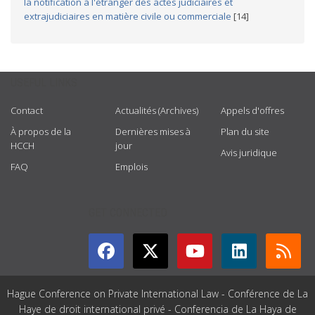
la notification à l'étranger des actes judiciaires et
extrajudiciaires en matière civile ou commerciale
[14]
USEFUL LINKS
Contact
Actualités (Archives)
Appels d'offres
À propos de la
Dernières mises à
Plan du site
HCCH
jour
Avis juridique
FAQ
Emplois
GET CONNECTED
Hague Conference on Private International Law - Conférence de La
Haye de droit international privé - Conferencia de La Haya de