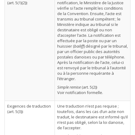
(art. 5(1)(2)):
notification, le Ministère de la Justice
vérifie si l’acte remplit les conditions
de la Convention. Ensuite, l’acte est
transmis au tribunal compétent ; le
Ministère indique au tribunal si le
destinataire est obligé ou non
d’accepter l’acte. La notification est
effectuée par la poste ou par un
huissier (
bailiff
) désigné par le tribunal,
par un officier public des autorités
postales danoises ou par téléphone.
Après la notification de l’acte, celui-ci
est renvoyé par le tribunal à l’autorité
ou à la personne requérante à
l’étranger.
Simple remise
(art. 5(2))
Voir notification formelle.
Exigences de traduction
Une traduction n’est pas requise ;
(art. 5(3)):
toutefois, dans les cas d’un acte non
traduit, le destinataire est informé qu’il
n’est pas obligé, selon la loi danoise,
de l’accepter.