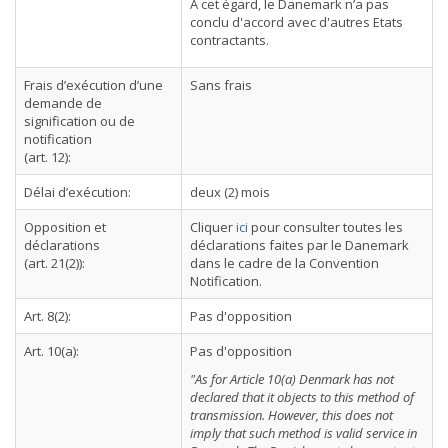
A cet égard, le Danemark n’a pas
conclu d'accord avec d'autres Etats
contractants.
Frais d’exécution d’une
Sans frais
demande de
signification ou de
notification
(art. 12):
Délai d’exécution:
deux (2) mois
Opposition et
Cliquer
ici
pour consulter toutes les
déclarations
déclarations faites par le Danemark
(art. 21(2)):
dans le cadre de la Convention
Notification.
Art. 8(2):
Pas d'opposition
Art. 10(a):
Pas d'opposition
"As for Article 10(a) Denmark has not
declared that it objects to this method of
transmission. However, this does not
imply that such method is valid service in