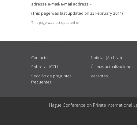
adresse e-mail/e-mail address: -
(This page was last updated on 23 February 2011)
This page was last updated on:
USEFUL LINKS
Contacto
Noticias (Archivo)
Sobre la HCCH
Últimas actualizaciones
Sección de preguntas
Vacantes
frecuentes
Hague Conference on Private International L