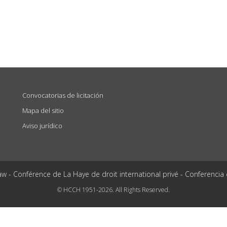
Convocatorias de licitación
Mapa del sitio
Aviso jurídico
aw - Conférence de La Haye de droit international privé - Conferencia
© HCCH 1951-2026. All Rights Reserved.