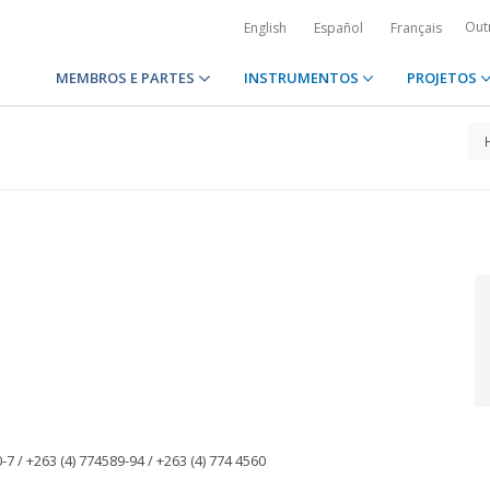
Out
English
Español
Français
MEMBROS E PARTES
INSTRUMENTOS
PROJETOS
/ +263 (4) 774589-94 / +263 (4) 774 4560