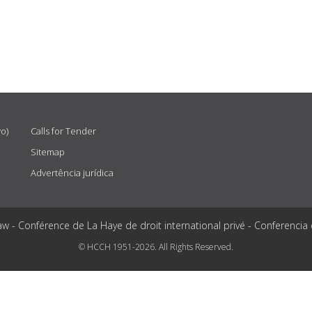
vo)
Calls for Tender
Sitemap
Advertência jurídica
aw - Conférence de La Haye de droit international privé - Conferencia
© HCCH 1951-2026. All Rights Reserved.