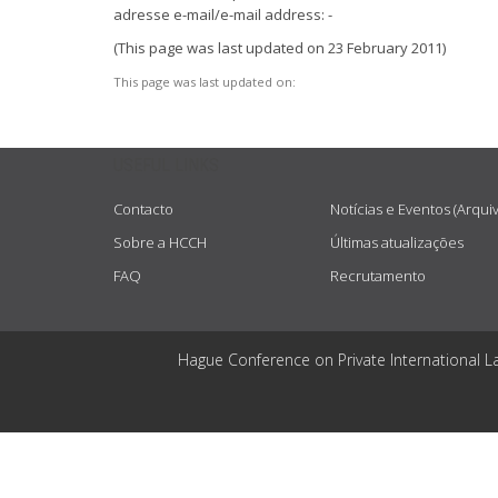
adresse e-mail/e-mail address: -
(This page was last updated on 23 February 2011)
This page was last updated on:
USEFUL LINKS
Contacto
Notícias e Eventos (Arqui
Sobre a HCCH
Últimas atualizações
FAQ
Recrutamento
Hague Conference on Private International L