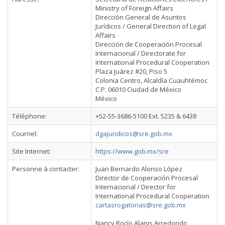
Ministry of Foreign Affairs
Dirección General de Asuntos
Jurídicos / General Direction of Legal
Affairs
Dirección de Cooperación Procesal
Internacional / Directorate for
International Procedural Cooperation
Plaza Juárez #20, Piso 5
Colonia Centro, Alcaldía Cuauhtémoc
C.P. 06010 Ciudad de México
México
Téléphone:
+52-55-3686-5100 Ext. 5235 & 6438
Courriel:
dgajuridicos@sre.gob.mx
Site Internet:
https://www.gob.mx/sre
Personne à contacter:
Juan Bernardo Alonso López
Director de Cooperación Procesal
Internacional / Director for
International Procedural Cooperation
cartasrogatorias@sre.gob.mx
Nancy Rocío Alanis Arredondo