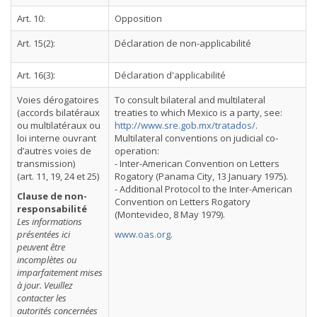
Art. 10:
Opposition
Art. 15(2):
Déclaration de non-applicabilité
Art. 16(3):
Déclaration d'applicabilité
Voies dérogatoires
To consult bilateral and multilateral
(accords bilatéraux
treaties to which Mexico is a party, see:
ou multilatéraux ou
http://www.sre.gob.mx/tratados/
.
loi interne ouvrant
Multilateral conventions on judicial co-
d’autres voies de
operation:
transmission)
- Inter-American Convention on Letters
(art. 11, 19, 24 et 25)
Rogatory (Panama City, 13 January 1975).
- Additional Protocol to the Inter-American
Clause de non-
Convention on Letters Rogatory
responsabilité
(Montevideo, 8 May 1979).
Les informations
présentées ici
www.oas.org
.
peuvent être
incomplètes ou
imparfaitement mises
à jour. Veuillez
contacter les
autorités concernées