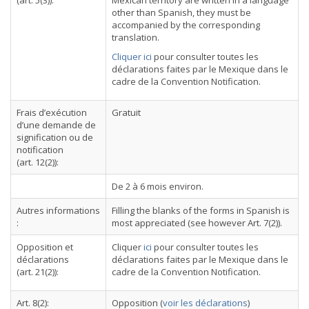
(art. 5(3)):
Mexican territory are written in a language
other than Spanish, they must be
accompanied by the corresponding
translation.
Cliquer ici
pour consulter toutes les
déclarations faites par le Mexique dans le
cadre de la Convention Notification.
Frais d’exécution
Gratuit
d’une demande de
signification ou de
notification
(art. 12(2)):
De 2 à 6 mois environ.
Autres informations
Filling the blanks of the forms in Spanish is
:
most appreciated (see however Art. 7(2)).
Opposition et
Cliquer
ici
pour consulter toutes les
déclarations
déclarations faites par le Mexique dans le
(art. 21(2)):
cadre de la Convention Notification.
Art. 8(2):
Opposition (
voir les déclarations
)