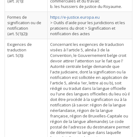
(art. 3(1)):
commerciales et du travail;
b. les huissiers de justice du Royaume.
Formes de
https://e-justice.europa.eu
signification ou de
> Outils d'aide pour les juridictions et les
notification
praticiens du droit > Signification et
(art. 5(1)(2)):
notification des actes
Exigences de
Concernant les exigences de traduction
traduction
visées à l'article 5, alinéa 3 de la
(art. 5(3)):
Convention, le Gouvernement belge croit
devoir attirer l'attention sur le fait que l'
Autorité centrale belge demande que
l'acte judiciaire, dont la signification ou la
notification est sollicitée en application de
l'article 5, alinéa 1er, lettre a) ou b), soit
rédigé ou traduit dans la langue officielle
ou l'une des langues officielles du lieu où il
doit être procédé à la signification ou à la
notification (à savoir: région de la langue
néerlandaise, région de la langue
française, région de Bruxelles-Capitale ou
région de la langue allemande). Le code
postal de l'adresse du destinataire permet
de déterminer la langue dans laquelle