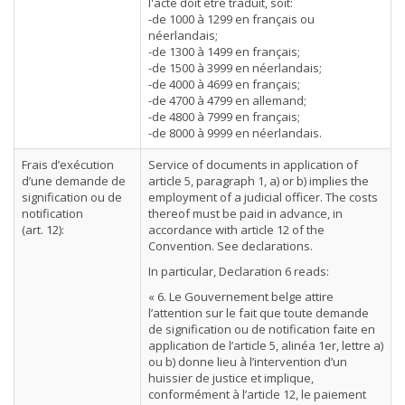
l'acte doit être traduit, soit:
-de 1000 à 1299 en français ou
néerlandais;
-de 1300 à 1499 en français;
-de 1500 à 3999 en néerlandais;
-de 4000 à 4699 en français;
-de 4700 à 4799 en allemand;
-de 4800 à 7999 en français;
-de 8000 à 9999 en néerlandais.
Frais d’exécution
Service of documents in application of
d’une demande de
article 5, paragraph 1, a) or b) implies the
signification ou de
employment of a judicial officer. The costs
notification
thereof must be paid in advance, in
(art. 12):
accordance with article 12 of the
Convention. See declarations.
In particular, Declaration 6 reads:
« 6. Le Gouvernement belge attire
l’attention sur le fait que toute demande
de signification ou de notification faite en
application de l’article 5, alinéa 1er, lettre a)
ou b) donne lieu à l’intervention d’un
huissier de justice et implique,
conformément à l’article 12, le paiement