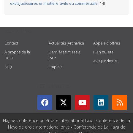
extrajudiciaires en matière civile ou commerciale
[14]
USEFUL LINKS
Contact
Actualités (Archives)
Appels d'offres
À propos de la
Dernières mises à
Plan du site
HCCH
jour
Avis juridique
FAQ
Emplois
GET CONNECTED
Hague Conference on Private International Law - Conférence de La
Haye de droit international privé - Conferencia de La Haya de