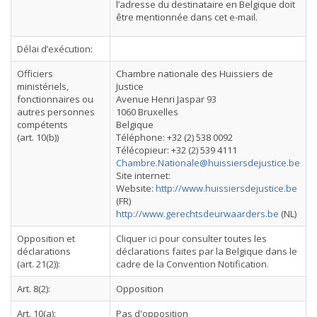
l’adresse du destinataire en Belgique doit
être mentionnée dans cet e-mail.
Délai d’exécution:
Officiers
Chambre nationale des Huissiers de
ministériels,
Justice
fonctionnaires ou
Avenue Henri Jaspar 93
autres personnes
1060 Bruxelles
compétents
Belgique
(art. 10(b))
Téléphone: +32 (2) 538 0092
Télécopieur: +32 (2) 539 4111
Chambre.Nationale@huissiersdejustice.be
Site internet:
Website:
http://www.huissiersdejustice.be
(FR)
http://www.gerechtsdeurwaarders.be
(NL)
Opposition et
Cliquer
ici
pour consulter toutes les
déclarations
déclarations faites par la Belgique dans le
(art. 21(2)):
cadre de la Convention Notification.
Art. 8(2):
Opposition
Art. 10(a):
Pas d'opposition