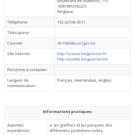
Boulevard de Waterloo, 115
1000 BRUXELLES
Belgique
Téléphone:
+32 (2) 542 6511
Télécopieur:
Courriel:
dh1965@just.fgov.be
Site Internet:
http://justice.belgium.be/fr/
http://justitie.belgium.be/nl/
Personne à contacter:
Langues de
français, néerlandais, anglais
communication:
Informations pratiques:
Autorités
a. les greffiers et les parquets des
expéditrices
différentes juridictions civiles,