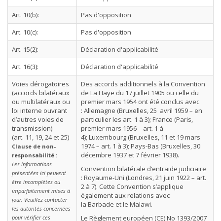
Art. 10(b):
Pas d'opposition
Art. 10(c):
Pas d'opposition
Art. 15(2):
Déclaration d'applicabilité
Art. 16(3):
Déclaration d'applicabilité
Voies dérogatoires
Des accords additionnels à la Convention
(accords bilatéraux
de La Haye du 17 juillet 1905 ou celle du
ou multilatéraux ou
premier mars 1954 ont été conclus avec
loi interne ouvrant
: Allemagne (Bruxelles, 25 avril 1959 – en
d’autres voies de
particulier les art. 1 à 3); France (Paris,
transmission)
premier mars 1956 – art. 1 à
(art. 11, 19, 24 et 25)
4); Luxembourg (Bruxelles, 11 et 19 mars
1974 – art. 1 à 3); Pays-Bas (Bruxelles, 30
Clause de non-
décembre 1937 et 7 février 1938).
responsabilité :
Les informations
Convention bilatérale d’entraide judiciaire
présentées ici peuvent
: Royaume-Uni (Londres, 21 juin 1922 – art.
être incomplètes ou
2 à 7). Cette Convention s’applique
imparfaitement mises à
également aux relations avec
jour. Veuillez contacter
la Barbade et le Malawi.
les autorités concernées
pour vérifier ces
Le Règlement européen (CE) No 1393/2007