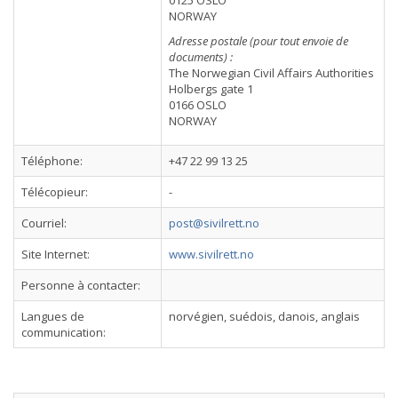
0125 OSLO
NORWAY
Adresse postale (pour tout envoie de
documents) :
The Norwegian Civil Affairs Authorities
Holbergs gate 1
0166 OSLO
NORWAY
Téléphone:
+47 22 99 13 25
Télécopieur:
-
Courriel:
post@sivilrett.no
Site Internet:
www.sivilrett.no
Personne à contacter:
Langues de
norvégien, suédois, danois, anglais
communication: