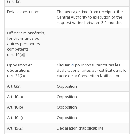
(art. 12):
Délai d’exécution:
The average time from receipt at the
Central Authority to execution of the
request varies between 3-5 months.
Officiers ministériels,
fonctionnaires ou
autres personnes
compétents
(art. 10(b))
Opposition et
Cliquer
ici
pour consulter toutes les
déclarations
déclarations faites par cet État dans le
(art. 21(2)):
cadre de la Convention Notification.
Art. 8(2):
Opposition
Art. 10(a):
Opposition
Art. 10(b):
Opposition
Art. 10(c):
Opposition
Art. 15(2):
Déclaration d'applicabilité