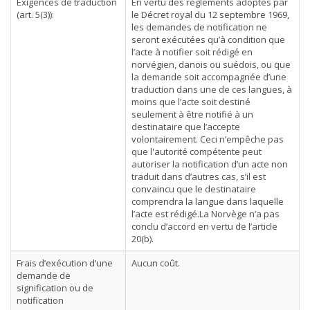
Exigences de traduction
En vertu des règlements adoptés par
(art. 5(3)):
le Décret royal du 12 septembre 1969,
les demandes de notification ne
seront exécutées qu’à condition que
l’acte à notifier soit rédigé en
norvégien, danois ou suédois, ou que
la demande soit accompagnée d’une
traduction dans une de ces langues, à
moins que l’acte soit destiné
seulement à être notifié à un
destinataire que l’accepte
volontairement. Ceci n’empêche pas
que l'autorité compétente peut
autoriser la notification d’un acte non
traduit dans d’autres cas, s’il est
convaincu que le destinataire
comprendra la langue dans laquelle
l’acte est rédigé.La Norvège n’a pas
conclu d’accord en vertu de l’article
20(b).
Frais d’exécution d’une
Aucun coût.
demande de
signification ou de
notification