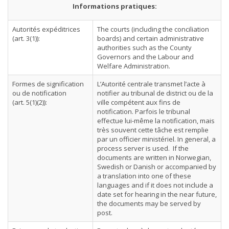
Informations pratiques:
Autorités expéditrices
The courts (including the conciliation
(art. 3(1)):
boards) and certain administrative
authorities such as the County
Governors and the Labour and
Welfare Administration.
Formes de signification
L’Autorité centrale transmet l’acte à
ou de notification
notifier au tribunal de district ou de la
(art. 5(1)(2)):
ville compétent aux fins de
notification. Parfois le tribunal
effectue lui-même la notification, mais
très souvent cette tâche est remplie
par un officier ministériel. In general, a
process server is used. If the
documents are written in Norwegian,
Swedish or Danish or accompanied by
a translation into one of these
languages and if it does not include a
date set for hearing in the near future,
the documents may be served by
post.