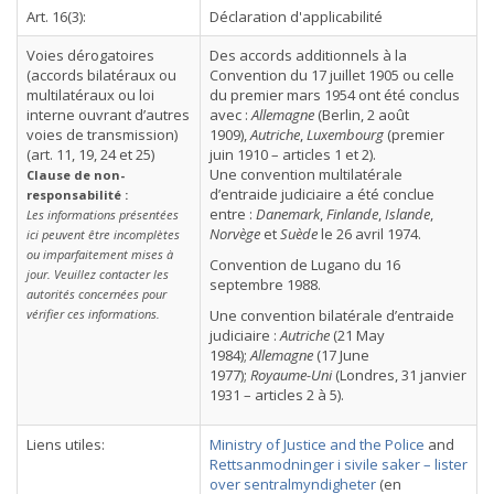
Art. 16(3):
Déclaration d'applicabilité
Voies dérogatoires
Des accords additionnels à la
(accords bilatéraux ou
Convention du 17 juillet 1905 ou celle
multilatéraux ou loi
du premier mars 1954 ont été conclus
interne ouvrant d’autres
avec :
Allemagne
(Berlin, 2 août
voies de transmission)
1909),
Autriche
,
Luxembourg
(premier
(art. 11, 19, 24 et 25)
juin 1910 – articles 1 et 2).
Une convention multilatérale
Clause de non-
d’entraide judiciaire a été conclue
responsabilité :
entre :
Danemark
,
Finlande
,
Islande
,
Les informations présentées
Norvège
et
Suède
le 26 avril 1974.
ici peuvent être incomplètes
ou imparfaitement mises à
Convention de Lugano du 16
jour. Veuillez contacter les
septembre 1988.
autorités concernées pour
vérifier ces informations.
Une convention bilatérale d’entraide
judiciaire :
Autriche
(21 May
1984);
Allemagne
(17 June
1977);
Royaume-Uni
(Londres, 31 janvier
1931 – articles 2 à 5).
Liens utiles:
Ministry of Justice and the Police
and
Rettsanmodninger i sivile saker – lister
over sentralmyndigheter
(en