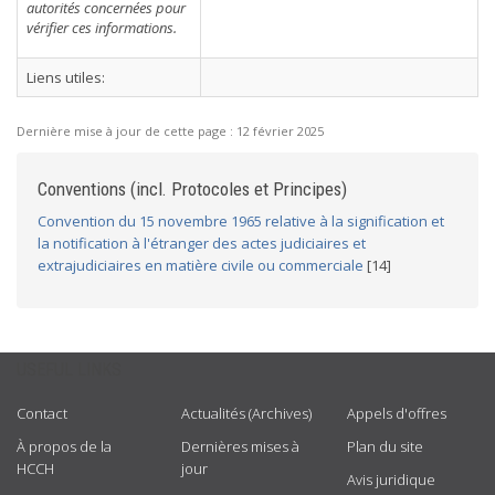
autorités concernées pour
vérifier ces informations.
Liens utiles:
Dernière mise à jour de cette page :
12 février 2025
Conventions (incl. Protocoles et Principes)
Convention du 15 novembre 1965 relative à la signification et
la notification à l'étranger des actes judiciaires et
extrajudiciaires en matière civile ou commerciale
[14]
USEFUL LINKS
Contact
Actualités (Archives)
Appels d'offres
À propos de la
Dernières mises à
Plan du site
HCCH
jour
Avis juridique