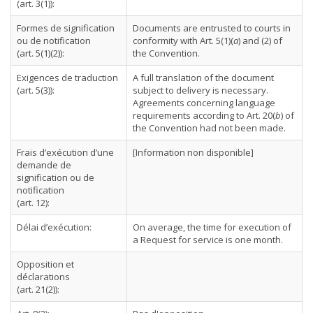
(art. 3(1)):
Formes de signification
Documents are entrusted to courts in
ou de notification
conformity with Art. 5(1)(
a
) and (2) of
(art. 5(1)(2)):
the Convention.
Exigences de traduction
A full translation of the document
(art. 5(3)):
subject to delivery is necessary.
Agreements concerning language
requirements according to Art. 20(
b
) of
the Convention had not been made.
Frais d’exécution d’une
[Information non disponible]
demande de
signification ou de
notification
(art. 12):
Délai d’exécution:
On average, the time for execution of
a Request for service is one month.
Opposition et
déclarations
(art. 21(2)):