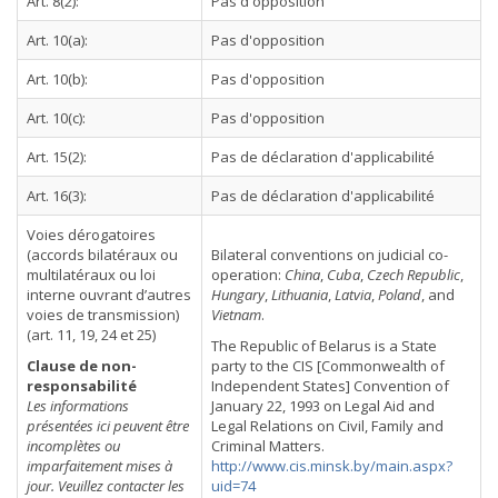
Art. 8(2):
Pas d'opposition
Art. 10(a):
Pas d'opposition
Art. 10(b):
Pas d'opposition
Art. 10(c):
Pas d'opposition
Art. 15(2):
Pas de déclaration d'applicabilité
Art. 16(3):
Pas de déclaration d'applicabilité
Voies dérogatoires
(accords bilatéraux ou
Bilateral conventions on judicial co-
multilatéraux ou loi
operation:
China
,
Cuba
,
Czech Republic
,
interne ouvrant d’autres
Hungary
,
Lithuania
,
Latvia
,
Poland
, and
voies de transmission)
Vietnam
.
(art. 11, 19, 24 et 25)
The Republic of Belarus is a State
Clause de non-
party to the CIS [Commonwealth of
responsabilité
Independent States] Convention of
Les informations
January 22, 1993 on Legal Aid and
présentées ici peuvent être
Legal Relations on Civil, Family and
incomplètes ou
Criminal Matters.
imparfaitement mises à
http://www.cis.minsk.by/main.aspx?
jour. Veuillez contacter les
uid=74