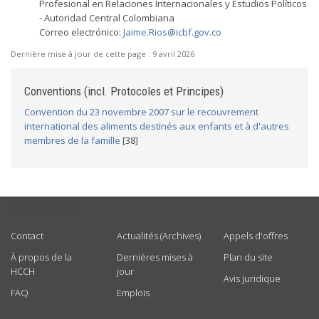
Profesional en Relaciones Internacionales y Estudios Políticos
- Autoridad Central Colombiana
Correo electrónico:
Jaime.Rios@icbf.gov.co
Dernière mise à jour de cette page :
9 avril 2026
Conventions (incl. Protocoles et Principes)
Convention du 23 novembre 2007 sur le recouvrement
international des aliments destinés aux enfants et à d'autres
membres de la famille
[38]
USEFUL LINKS
Contact
Actualités (Archives)
Appels d'offres
À propos de la
Dernières mises à
Plan du site
HCCH
jour
Avis juridique
FAQ
Emplois