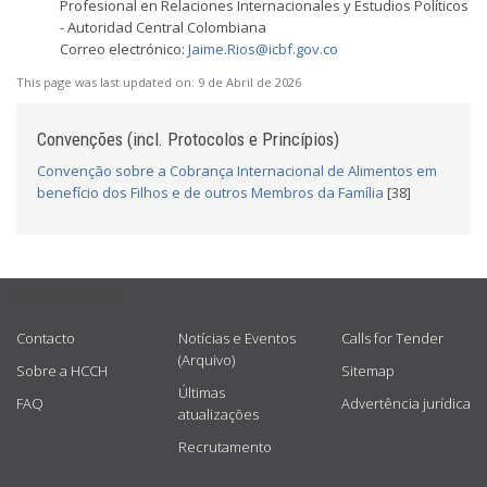
Profesional en Relaciones Internacionales y Estudios Políticos
- Autoridad Central Colombiana
Correo electrónico:
Jaime.Rios@icbf.gov.co
This page was last updated on:
9 de Abril de 2026
Convenções (incl. Protocolos e Princípios)
Convenção sobre a Cobrança Internacional de Alimentos em
benefício dos Filhos e de outros Membros da Família
[38]
USEFUL LINKS
Contacto
Notícias e Eventos
Calls for Tender
(Arquivo)
Sobre a HCCH
Sitemap
Últimas
FAQ
Advertência jurídica
atualizações
Recrutamento